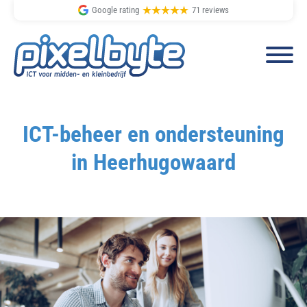
Google rating
71 reviews
Spring
Door
naar
naar
ICT-beheer en ondersteuning
de
de
in Heerhugowaard
hoofdnavigatie
hoofd
inhoud