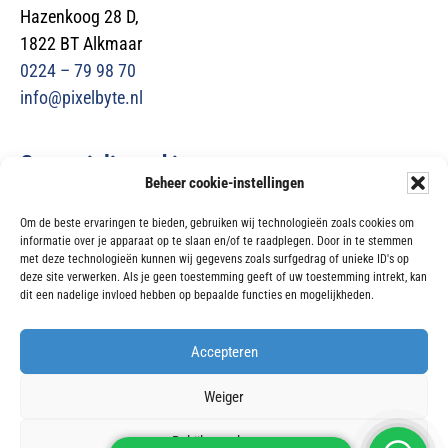
Hazenkoog 28 D,
1822 BT Alkmaar
0224 – 79 98 70
info@pixelbyte.nl
Gespecialiseerd in
Beheer cookie-instellingen
Microsoft 365
Om de beste ervaringen te bieden, gebruiken wij technologieën zoals cookies om
Netwerk- en systeembeheer
informatie over je apparaat op te slaan en/of te raadplegen. Door in te stemmen
Beveiliging & back-up
met deze technologieën kunnen wij gegevens zoals surfgedrag of unieke ID's op
deze site verwerken. Als je geen toestemming geeft of uw toestemming intrekt, kan
ICT-ondersteuning
dit een nadelige invloed hebben op bepaalde functies en mogelijkheden.
Sitemap
Accepteren
Copyright 2026 Pixelbyte
Realisatie door David Web & Media
Weiger
Op al onze diensten en leveringen zijn de
NLdigital voorwaarden
van
Bekijk voorkeuren