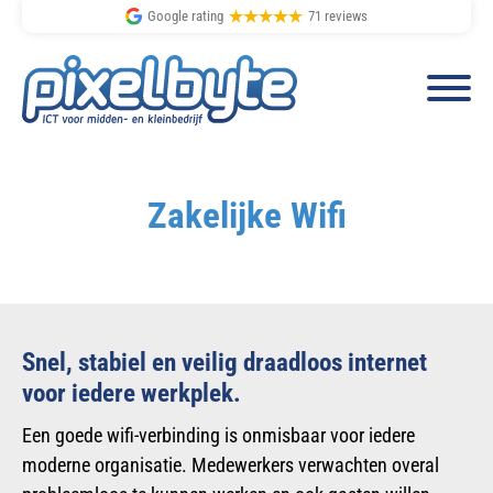
Google rating
71 reviews
Spring
Door
naar
naar
Zakelijke Wifi
de
de
hoofdnavigatie
hoofd
inhoud
Snel, stabiel en veilig draadloos internet
voor iedere werkplek.
Een goede wifi-verbinding is onmisbaar voor iedere
moderne organisatie. Medewerkers verwachten overal