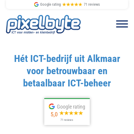
Google rating
71 reviews
Spring
Door
naar
naar
Hét ICT-bedrijf uit Alkmaar
de
de
voor betrouwbaar en
hoofdnavigatie
hoofd
inhoud
betaalbaar ICT-beheer
Google rating
5,0
71 reviews