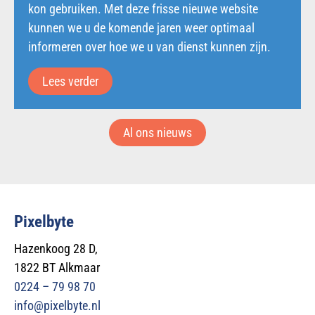
kon gebruiken. Met deze frisse nieuwe website
kunnen we u de komende jaren weer optimaal
informeren over hoe we u van dienst kunnen zijn.
Lees verder
Al ons nieuws
Pixelbyte
Hazenkoog 28 D,
1822 BT Alkmaar
0224 – 79 98 70
info@pixelbyte.nl