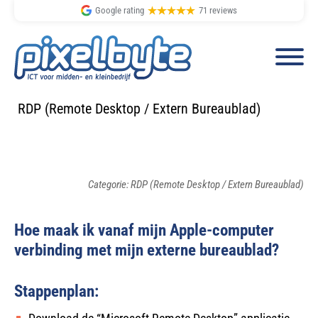
Google rating
71 reviews
Spring
Door
RDP (Remote Desktop / Extern Bureaublad)
naar
naar
de
de
hoofdnavigatie
hoofd
Categorie: RDP (Remote Desktop / Extern Bureaublad)
inhoud
Hoe maak ik vanaf mijn Apple-computer
verbinding met mijn externe bureaublad?
Stappenplan: