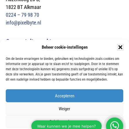
1822 BT Alkmaar
0224 – 79 98 70
info@pixelbyte.nl
Gespecialiseerd in
Beheer cookie-instellingen
Microsoft 365
Om de beste ervaringen te bieden, gebruiken wij technologieën zoals cookies om
Netwerk- en systeembeheer
informatie over je apparaat op te slaan en/of te raadplegen. Door in te stemmen
Beveiliging & back-up
met deze technologieën kunnen wij gegevens zoals surfgedrag of unieke ID's op
deze site verwerken. Als je geen toestemming geeft of uw toestemming intrekt, kan
ICT-ondersteuning
dit een nadelige invloed hebben op bepaalde functies en mogelijkheden.
Sitemap
Accepteren
Copyright 2026 Pixelbyte
Realisatie door David Web & Media
Weiger
Op al onze diensten en leveringen zijn de
NLdigital voorwaarden
van
Bekijk voorkeuren
toepassing.