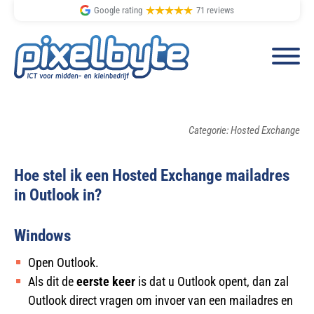
Google rating
71 reviews
Spring
Door
naar
naar
Categorie: Hosted Exchange
de
de
hoofdnavigatie
hoofd
Hoe stel ik een Hosted Exchange mailadres
inhoud
in Outlook in?
Windows
Open Outlook.
Als dit de
eerste keer
is dat u Outlook opent, dan zal
Outlook direct vragen om invoer van een mailadres en